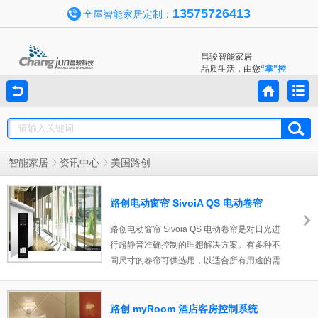
13575726413
全屋智能家居定制：
昌骏智能家居
品质生活，由您
“掌”控
智能家居
资讯中心
美国路创
路创电动窗帘 SivoiA QS 电动卷帘
路创电动窗帘 Sivoia QS 电动卷帘是对日光进
行超静音准确控制的理想解决方案。有多种不
同尺寸的卷帘可供选用，以适合所有用途的需
要。有各种颜色和式样的透光、半透光和遮光
帘布可供选择。还可提供各种不含PVC、
100%再生或通过OekoTex? 100 认证的帘
路创 myRoom 酒店客房控制系统