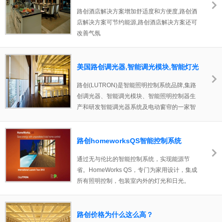
路创酒店解决方案增加舒适度和方便度,路创酒
店解决方案可节约能源,路创酒店解决方案还可
改善气氛
美国路创调光器,智能调光模块,智能灯光
控制器
路创(LUTRON)是智能照明控制系统品牌,集路
创调光器、智能调光模块、智能照明控制器生
产和研发智能调光器系统及电动窗帘的一家智
能家居公司。路创调光模块的好处：灯光照明
控制系统可节能环保,每调低亮度1%,可替灯具
节省差不多1%的用电...无需额外布线,路创调
路创homeworksQS智能控制系统
光模块安装简便....
通过无与伦比的智能控制系统，实现能源节
省。HomeWorks QS，专门为家用设计，集成
所有照明控制，包装室内外的灯光和日光。
路创价格为什么这么高？