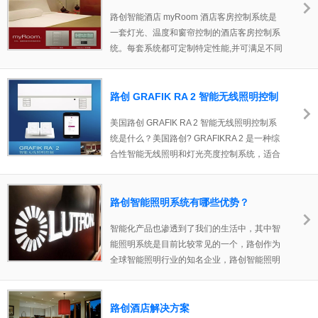
布。
路创智能酒店 myRoom 酒店客房控制系统是
一套灯光、温度和窗帘控制的酒店客房控制系
统。每套系统都可定制特定性能,并可满足不同
预算要求。 所有 myRoom 客控系统都能提供
外观漂亮、能源效率高和可负担的控制选择,使
您的设施独具特色,让您的客人保持愉悦心情。
路创 GRAFIK RA 2 智能无线照明控制
系统
美国路创 GRAFIK RA 2 智能无线照明控制系
统是什么？美国路创? GRAFIKRA 2 是一种综
合性智能无线照明和灯光亮度控制系统，适合
各种新建筑、住宅和商用空间的翻修。该综合
系统包括：键盘、灯光照明控制、传感器和遮
光窗帘。非常适用于单个房间和公寓类型的区
路创智能照明系统有哪些优势？
域。
智能化产品也渗透到了我们的生活中，其中智
能照明系统是目前比较常见的一个，路创作为
全球智能照明行业的知名企业，路创智能照明
系统?有哪些优势我们来探讨一下...路创智能照
明系统可以调节灯光的明亮度，在不同的应用
场合，可以合理的应用灯光照明度。
路创酒店解决方案