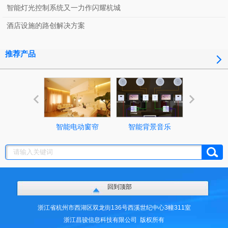
智能灯光控制系统又一力作闪耀杭城
酒店设施的路创解决方案
推荐产品
智能电动窗帘
智能背景音乐
智能照明控
回到顶部
浙江省杭州市西湖区双龙街136号西溪世纪中心3幢311室
浙江昌骏信息科技有限公司
版权所有